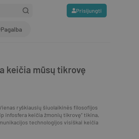
Prisijungti
Pagalba
era keičia mūsų tikrovę
enas ryškiausių šiuolaikinės filosofijos 
p infosfera keičia žmonių tikrovę“ tikina, 
munikacijos technologijos visiškai keičia 