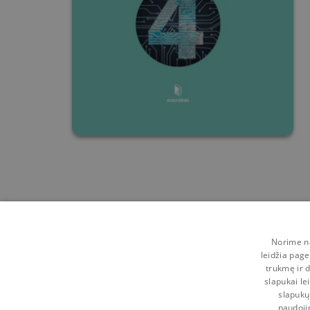
Norime na
leidžia page
trukmę ir d
slapukai le
slapukų
naudoji