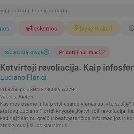
omos
Ieškomos
Įvykę mainai
Siūlyti šią knygą
Pridėti į norimas
Ketvirtoji revoliucija. Kaip infosf
Luciano Floridi
2018
255 psl.
ISBN
9786094373794
Viršelis
:
Kietas
Kas mes esame ir kaip visi esame vienas su kitu susiję? Vi
atstovų Luciano Floridi knygoje „Ketvirtoji revoliucija: kai
kad neįtikėtinu greičiu besivystančios informacijos ir ko
atsakymus į šiuos klausimus.