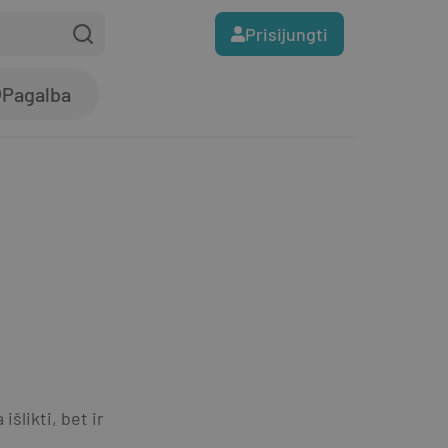
Prisijungti
Pagalba
šlikti, bet ir