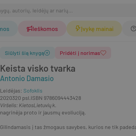
omos
Ieškomos
Įvykę mainai
Siūlyti šią knygą
Pridėti į norimas
Keista visko tvarka
Antonio Damasio
Leidėjas
:
Sofoklis
2020
320 psl.
ISBN
9786094443428
Viršelis
:
Kietas
Lietuvių k.
nagrinėja proto ir jausmų evoliuciją.
Gilindamasis į tas žmogaus savybes, kurios ne tik padeda i