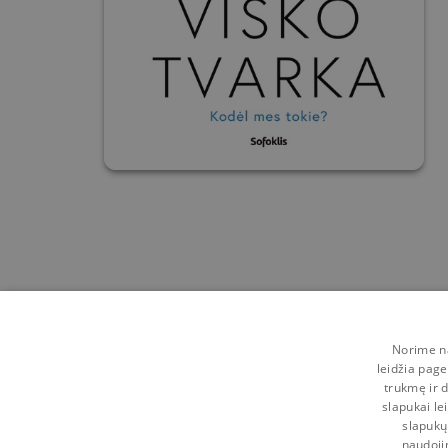
Norime na
leidžia page
trukmę ir d
slapukai le
slapukų
naudoji