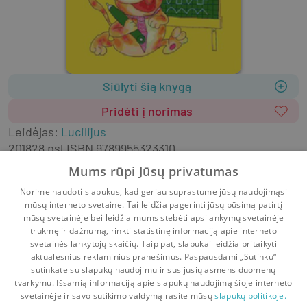
Siūlyti šią knygą
Pridėti į norimas
Leidėjas
:
Lucilijus
2018
28 psl.
ISBN
9789955323310
Viršelis
:
Minkštas
Lietuvių k.
Mums rūpi Jūsų privatumas
Literatūra vaikams ir paaugliams
Norime naudoti slapukus, kad geriau suprastume jūsų naudojimąsi
Užduočių ir veiklos knygelės
mūsų interneto svetaine. Tai leidžia pagerinti jūsų būsimą patirtį
Užduotys 5-6 m. vaikams
mūsų svetainėje bei leidžia mums stebėti apsilankymų svetainėje
trukmę ir dažnumą, rinkti statistinę informaciją apie interneto
svetainės lankytojų skaičių. Taip pat, slapukai leidžia pritaikyti
aktualesnius reklaminius pranešimus. Paspausdami „Sutinku“
sutinkate su slapukų naudojimu ir susijusių asmens duomenų
Pradinis
Krepšelis
Pokalbiai
Pranešimai
Paskyra
tvarkymu. Išsamią informaciją apie slapukų naudojimą šioje interneto
svetainėje ir savo sutikimo valdymą rasite mūsų
slapukų politikoje.