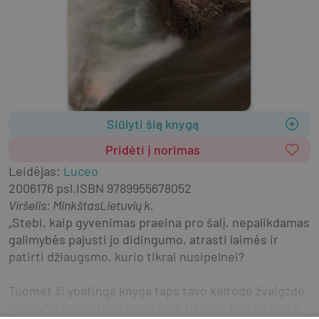
Siūlyti šią knygą
Pridėti į norimas
Leidėjas
:
Luceo
2006
176 psl.
ISBN
9789955678052
Viršelis
:
Minkštas
Lietuvių k.
„Stebi, kaip gyvenimas praeina pro šalį, nepalikdamas 
galimybės pajusti jo didingumo, atrasti laimės ir 
patirti džiaugsmo, kurio tikrai nusipelnei?
Tuomet ši ypatinga knyga taps tavo kelrode žvaigžde, 
vedančia į nuostabų gyvenimą. Dėkoju, kad įsigijote 