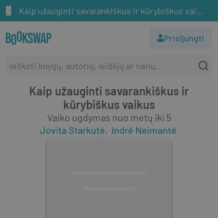
Kaip užauginti savarankiškus ir kūrybiškus vaikus
Prisijungti
Kaip užauginti savarankiškus ir
kūrybiškus vaikus
Vaiko ugdymas nuo metų iki 5
Jovita Starkutė
Indrė Neimantė