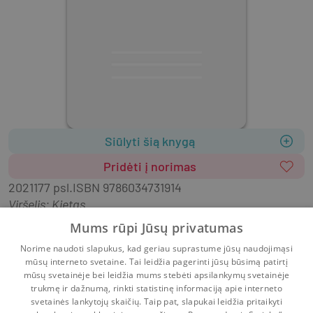
Siūlyti šią knygą
Pridėti į norimas
2021
177 psl.
ISBN
9786034731914
Viršelis
:
Kietas
Raktas i sekminga tevyste - savo vaiko  ypatybiu 
Mums rūpi Jūsų privatumas
pazinimas! Si knyga pades jums jas atskleisti ir 
Norime naudoti slapukus, kad geriau suprastume jūsų naudojimąsi
pazinti!
mūsų interneto svetaine. Tai leidžia pagerinti jūsų būsimą patirtį
mūsų svetainėje bei leidžia mums stebėti apsilankymų svetainėje
trukmę ir dažnumą, rinkti statistinę informaciją apie interneto
svetainės lankytojų skaičių. Taip pat, slapukai leidžia pritaikyti