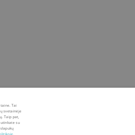
taine. Tai
mų svetainėje
ų. Taip pat,
sutinkate su
 slapukų
litikoje.