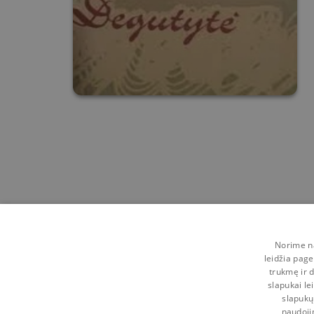
Norime na
leidžia page
trukmę ir d
slapukai le
slapukų
naudoji