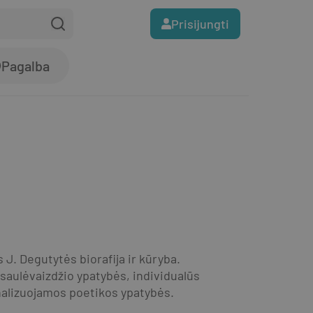
Prisijungti
Pagalba
J. Degutytės biorafija ir kūryba. 
aulėvaizdžio ypatybės, individualūs 
Analizuojamos poetikos ypatybės.