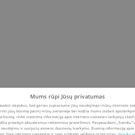
Mums rūpi Jūsų privatumas
udoti slapukus, kad geriau suprastume jūsų naudojimąsi mūsų interneto sve
rinti jūsų būsimą patirtį mūsų svetainėje bei leidžia mums stebėti apsilanky
ažnumą, rinkti statistinę informaciją apie interneto svetainės lankytojų skaiči
idžia pritaikyti aktualesnius reklaminius pranešimus. Paspausdami „Sutinku“ 
 naudojimu ir susijusių asmens duomenų tvarkymu. Išsamią informaciją apie
mą šioje interneto svetainėje ir savo sutikimo valdymą rasite mūsų
slapukų po