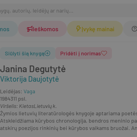
omos
Ieškomos
Įvykę mainai
Siūlyti šią knygą
Pridėti į norimas
Janina Degutytė
Viktorija Daujotytė
Leidėjas
:
Vaga
1984
311 psl.
Viršelis
:
Kietas
Lietuvių k.
Žymios lietuvių literatūrologės knygoje aptariama poetės 
Atskleidžiama kūrybos chronologija, bendros meninio pas
atskirų poezijos rinkinių bei kūrybos vaikams bruožai. 