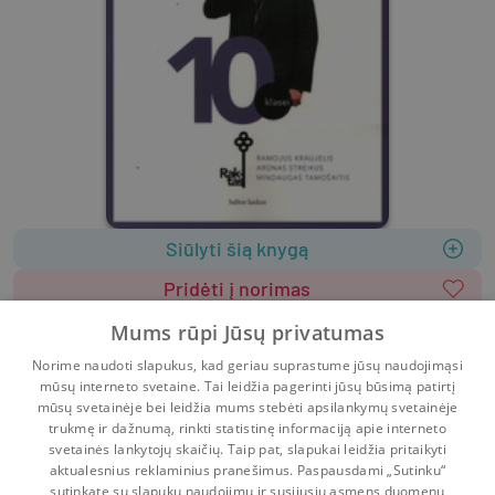
Siūlyti šią knygą
Pridėti į norimas
Leidėjas
:
Baltų lankų vadovėliai
Mums rūpi Jūsų privatumas
2010
200 psl.
ISBN
9789955234241
Norime naudoti slapukus, kad geriau suprastume jūsų naudojimąsi
Viršelis
:
Minkštas
Lietuvių k.
mūsų interneto svetaine. Tai leidžia pagerinti jūsų būsimą patirtį
10 klasė
Vadovėliai, pratybos ir knygos mokslams
mūsų svetainėje bei leidžia mums stebėti apsilankymų svetainėje
trukmę ir dažnumą, rinkti statistinę informaciją apie interneto
svetainės lankytojų skaičių. Taip pat, slapukai leidžia pritaikyti
aktualesnius reklaminius pranešimus. Paspausdami „Sutinku“
sutinkate su slapukų naudojimu ir susijusių asmens duomenų