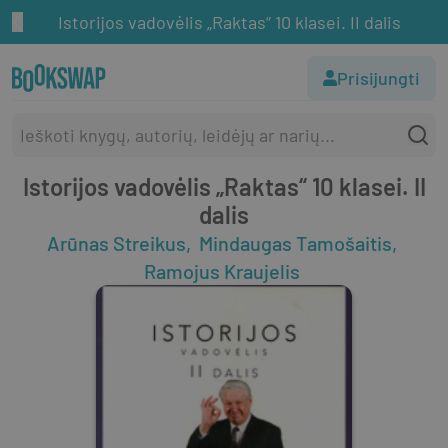
Istorijos vadovėlis „Raktas“ 10 klasei. II dalis
Prisijungti
Istorijos vadovėlis „Raktas“ 10 klasei. II
dalis
Arūnas Streikus
Mindaugas Tamošaitis
Ramojus Kraujelis