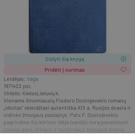
Siūlyti šią knygą
Pridėti į norimas
Leidėjas
:
Vaga
1971
422 psl.
Viršelis
:
Kietas
Lietuvių k.
Viename žinomiausių Fiodoro Dostojevskio romanų 
„Idiotas“ skleidžiasi autentiška XIX a. Rusijos dvasia ir 
vidinės žmogaus paslaptys. Pats F. Dostojevskis 
pagrindine šio kūrinio idėja įvardijo norą pavaizduoti 
tobulai gero, kilnaus ir nuoširdaus žmogaus dramą.