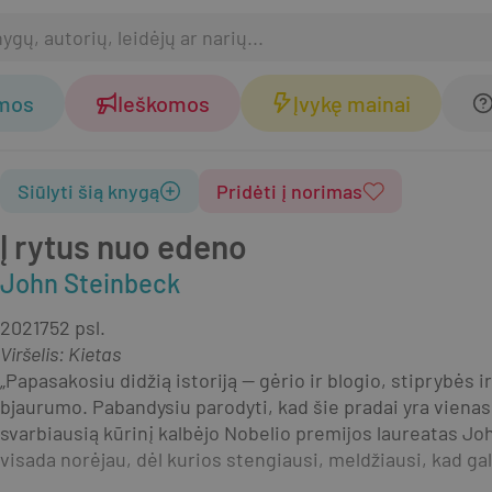
omos
Ieškomos
Įvykę mainai
Siūlyti šią knygą
Pridėti į norimas
Į rytus nuo edeno
John Steinbeck
2021
752 psl.
Viršelis
:
Kietas
„Papasakosiu didžią istoriją — gėrio ir blogio, stiprybės i
bjaurumo. Pabandysiu parodyti, kad šie pradai yra vienas 
svarbiausią kūrinį kalbėjo Nobelio premijos laureatas Joh
visada norėjau, dėl kurios stengiausi, meldžiausi, kad gal