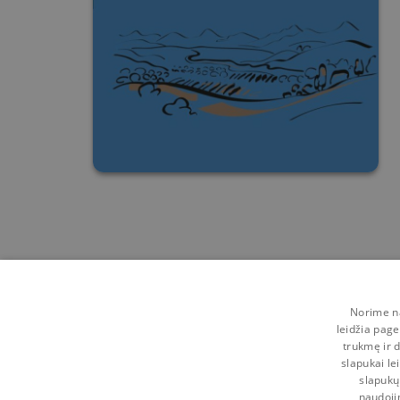
Norime na
leidžia page
trukmę ir d
slapukai le
slapukų
naudoji