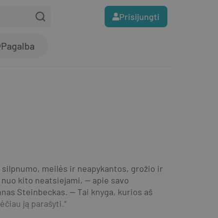
Prisijungti
Pagalba
r silpnumo, meilės ir neapykantos, grožio ir 
nuo kito neatsiejami, — apie savo 
nas Steinbeckas. — Tai knyga, kurios aš 
ėčiau ją parašyti.“