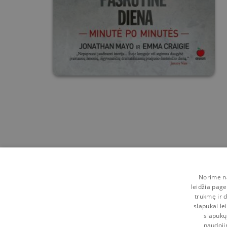
Norime na
leidžia page
trukmę ir d
slapukai le
slapukų
naudoji