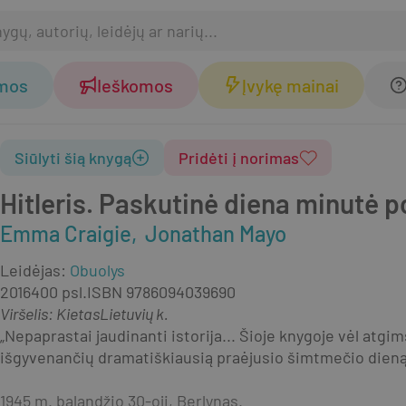
omos
Ieškomos
Įvykę mainai
Siūlyti šią knygą
Pridėti į norimas
Hitleris. Paskutinė diena minutė 
Emma Craigie
Jonathan Mayo
Leidėjas
:
Obuolys
2016
400 psl.
ISBN
9786094039690
Viršelis
:
Kietas
Lietuvių k.
„Nepaprastai jaudinanti istorija... Šioje knygoje vėl atgi
išgyvenančių dramatiškiausią praėjusio šimtmečio dieną
1945 m. balandžio 30-oji, Berlynas.