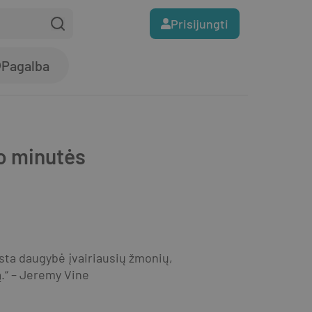
Prisijungti
Pagalba
po minutės
msta daugybė įvairiausių žmonių, 
.“ – Jeremy Vine