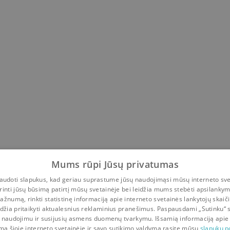
Mums rūpi Jūsų privatumas
udoti slapukus, kad geriau suprastume jūsų naudojimąsi mūsų interneto sve
rinti jūsų būsimą patirtį mūsų svetainėje bei leidžia mums stebėti apsilanky
ažnumą, rinkti statistinę informaciją apie interneto svetainės lankytojų skaiči
idžia pritaikyti aktualesnius reklaminius pranešimus. Paspausdami „Sutinku“ 
 naudojimu ir susijusių asmens duomenų tvarkymu. Išsamią informaciją apie
mą šioje interneto svetainėje ir savo sutikimo valdymą rasite mūsų
slapukų po