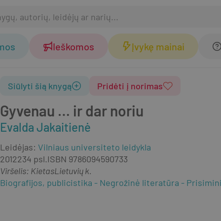
omos
Ieškomos
Įvykę mainai
Siūlyti šią knygą
Pridėti į norimas
Gyvenau … ir dar noriu
Evalda Jakaitienė
Leidėjas
:
Vilniaus universiteto leidykla
2012
234 psl.
ISBN
9786094590733
Viršelis
:
Kietas
Lietuvių k.
Biografijos, publicistika
Negrožinė literatūra
Prisimin