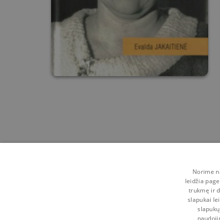
Norime na
leidžia page
trukmę ir d
slapukai le
slapukų
naudoji