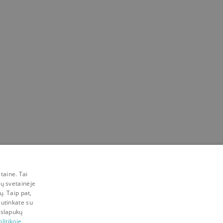
taine. Tai
mų svetainėje
ų. Taip pat,
sutinkate su
 slapukų
litikoje.