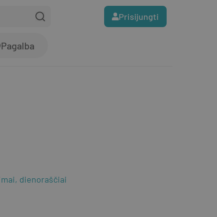
Prisijungti
Pagalba
imai, dienoraščiai