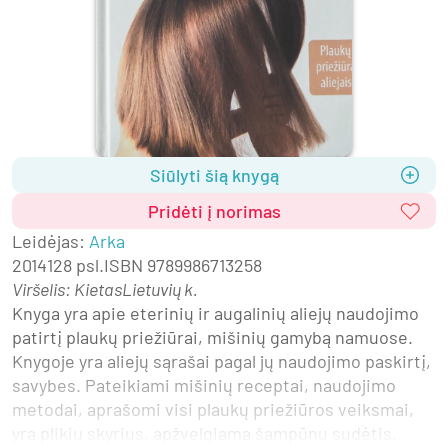
Siūlyti šią knygą
Pridėti į norimas
Leidėjas
:
Arka
2014
128 psl.
ISBN
9789986713258
Viršelis
:
Kietas
Lietuvių k.
Knyga yra apie eterinių ir augalinių aliejų naudojimo 
patirtį plaukų priežiūrai, mišinių gamybą namuose. 
Knygoje yra aliejų sąrašai pagal jų naudojimo paskirtį, 
savybes. Pateikiami mišinių receptai, naudojimo 
metodai, aprašomi visi plaukų priežiūros veiksmai, 
yra plikių skyrius, apžvelgiama šampūnų sudėtis.