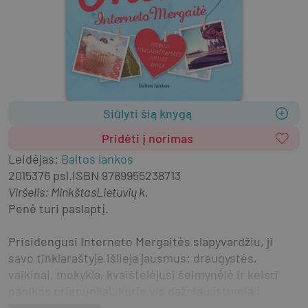
Siūlyti šią knygą
Pridėti į norimas
Leidėjas
:
Baltos lankos
2015
376 psl.
ISBN
9789955238713
Viršelis
:
Minkštas
Lietuvių k.
Penė turi paslaptį.
Prisidengusi Interneto Mergaitės slapyvardžiu, ji 
savo tinklaraštyje išlieja jausmus: draugystės, 
vaikinai, mokykla, kvaištelėjusi šeimynėlė ir keisti 
panikos priepuoliai, kurie vis dažniau įstumia į 
nemalonias situacijas.