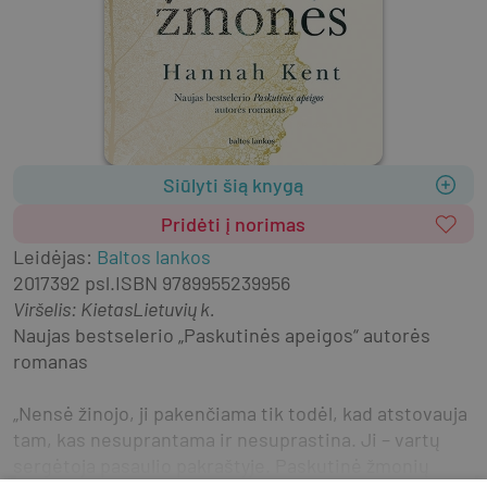
Siūlyti šią knygą
Pridėti į norimas
Leidėjas
:
Baltos lankos
2017
392 psl.
ISBN
9789955239956
Viršelis
:
Kietas
Lietuvių k.
Naujas bestselerio „Paskutinės apeigos“ autorės 
romanas
„Nensė žinojo, ji pakenčiama tik todėl, kad atstovauja 
tam, kas nesuprantama ir nesuprastina. Ji – vartų 
sergėtoja pasaulio pakraštyje. Paskutinė žmonių 