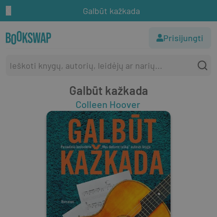
Galbūt kažkada
Prisijungti
Galbūt kažkada
Colleen Hoover