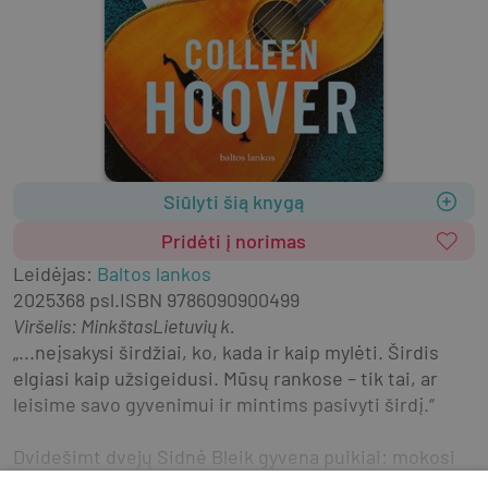
Siūlyti šią knygą
Pridėti į norimas
Leidėjas
:
Baltos lankos
2025
368 psl.
ISBN
9786090900499
Viršelis
:
Minkštas
Lietuvių k.
„...neįsakysi širdžiai, ko, kada ir kaip mylėti. Širdis 
elgiasi kaip užsigeidusi. Mūsų rankose – tik tai, ar 
leisime savo gyvenimui ir mintims pasivyti širdį.“
Dvidešimt dvejų Sidnė Bleik gyvena puikiai: mokosi 
koledže, turi nuolatinį darbą, gyvena su geriausia 