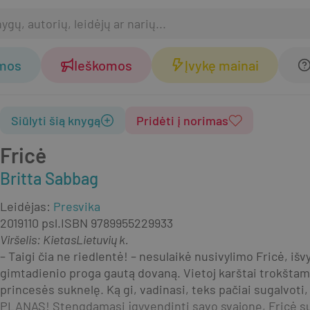
omos
Ieškomos
Įvykę mainai
Siūlyti šią knygą
Pridėti į norimas
Fricė
Britta Sabbag
Leidėjas
:
Presvika
2019
110 psl.
ISBN
9789955229933
Viršelis
:
Kietas
Lietuvių k.
– Taigi čia ne riedlentė! – nesulaikė nusivylimo Fricė, iš
gimtadienio proga gautą dovaną. Vietoj karštai trokštam
princesės suknelę. Ką gi, vadinasi, teks pačiai sugalvoti
PLANAS! Stengdamasi įgyvendinti savo svajonę, Fricė su n