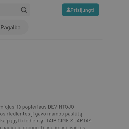
Prisijungti
Pagalba
vyniojusi iš popieriaus DEVINTOJO 
os riedlentės ji gavo mamos pasiūtą 
, kaip įgyti riedlentę! TAIP GIMĖ SLAPTAS 
aujuoju draugu Tijasu imasi įvairios 