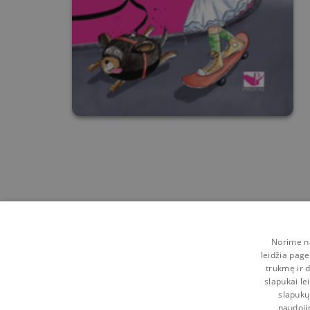
Norime na
leidžia page
trukmę ir d
slapukai le
slapukų
naudoji