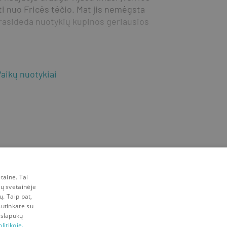
ti nuo Fricės tėčio. Mat jis nemėgsta 
prasideda nuotykių kupinos geriausios 
aikų nuotykiai
taine. Tai
mų svetainėje
ų. Taip pat,
sutinkate su
 slapukų
litikoje.