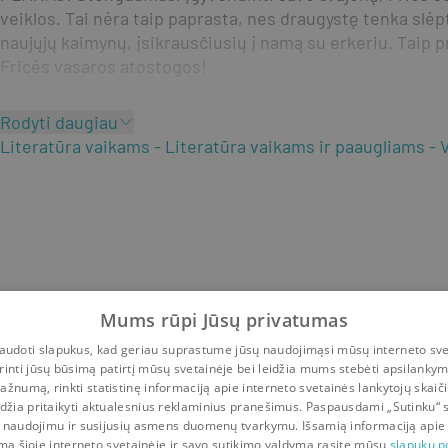
veiklos. Tai nėra taip paprasta, nes draugystę tenka slėp
naujųjų kaimynų, įsikrausčiusių į namą su erkeriu. Taip 
Fricės vasaros atostogos!
Rodyti daugiau
Literatūra vaikams
Literatūra vaikams ir paaugliams
V
Mums rūpi Jūsų privatumas
udoti slapukus, kad geriau suprastume jūsų naudojimąsi mūsų interneto sve
rinti jūsų būsimą patirtį mūsų svetainėje bei leidžia mums stebėti apsilanky
ažnumą, rinkti statistinę informaciją apie interneto svetainės lankytojų skaiči
idžia pritaikyti aktualesnius reklaminius pranešimus. Paspausdami „Sutinku“ 
 naudojimu ir susijusių asmens duomenų tvarkymu. Išsamią informaciją apie
mą šioje interneto svetainėje ir savo sutikimo valdymą rasite mūsų
slapukų po