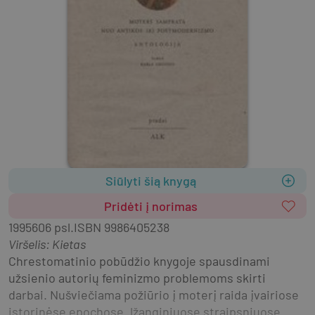
Siūlyti šią knygą
Pridėti į norimas
1995
606 psl.
ISBN
9986405238
Viršelis
:
Kietas
Chrestomatinio pobūdžio knygoje spausdinami 
užsienio autorių feminizmo problemoms skirti 
darbai. Nušviečiama požiūrio į moterį raida įvairiose 
istorinėse epochose. Įžanginiuose straipsniuose 