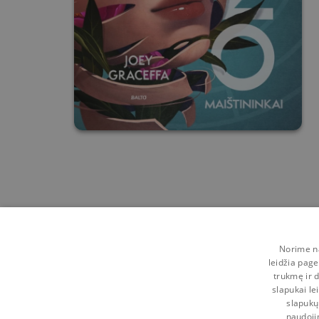
Norime na
leidžia page
trukmę ir d
slapukai le
slapukų
naudoji