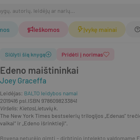
omos
Ieškomos
Įvykę mainai
Siūlyti šią knygą
Pridėti į norimas
Edeno maištininkai
Joey Graceffa
Leidėjas
:
BALTO leidybos namai
2019
416 psl.
ISBN
9786098233841
Viršelis
:
Kietas
Lietuvių k.
The New York Times bestselerių trilogijos „Edenas" trečioj
vaikai“ ir „Edeno išrinktieji“.
Rovena neturėjo gimti – dirbtinio intelekto valdomame Ed