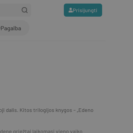
Prisijungti
Pagalba
i dalis. Kitos trilogijos knygos – „Edeno 
ene griežtai laikomasi vieno vaiko 