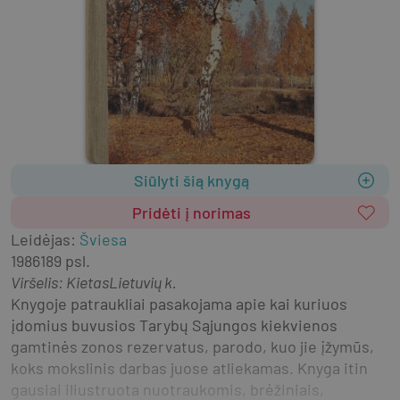
Siūlyti šią knygą
Pridėti į norimas
Leidėjas
:
Šviesa
1986
189 psl.
Viršelis
:
Kietas
Lietuvių k.
Knygoje patraukliai pasakojama apie kai kuriuos 
įdomius buvusios Tarybų Sąjungos kiekvienos 
gamtinės zonos rezervatus, parodo, kuo jie įžymūs, 
koks mokslinis darbas juose atliekamas. Knyga itin 
gausiai iliustruota nuotraukomis, brėžiniais, 