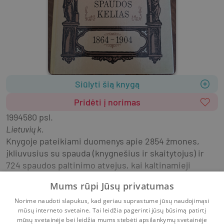
Siūlyti šią knygą
Pridėti į norimas
1994
580 psl.
Lietuvių k.
Knygoje pateikiami duomenys apie 2854 žmones, 
įkliuvusius su spauda (knygnešius ir skaitytojus) ir 
724 spaudos paltinimo atvejus, kai kaltinamieji 
nebuvo rasti.Išvardijami sulaikytieji leidiniai, 
Mums rūpi Jūsų privatumas
nurodoma bibliografija ir archyviniai šaltiniai apie 
šiuos žmones ir spaudos sulaikymus.
Norime naudoti slapukus, kad geriau suprastume jūsų naudojimąsi
mūsų interneto svetaine. Tai leidžia pagerinti jūsų būsimą patirtį
Rodyti daugiau
mūsų svetainėje bei leidžia mums stebėti apsilankymų svetainėje