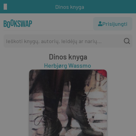
Dinos knyga
Prisijungti
Dinos knyga
Herbjørg Wassmo