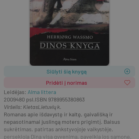
Siūlyti šią knygą
Pridėti į norimas
Leidėjas
:
Alma littera
2009
480 psl.
ISBN
9789955380863
Viršelis
:
Kietas
Lietuvių k.
Romanas apie išdavystę ir kaltę, gaivališką ir 
nepasotinamai juslingą moters prigimtį. Baisus 
sukrėtimas, patirtas ankstyvojoje vaikystėje, 
persekioja Diną visą gyvenimą, paveikia jos sąmonę. 