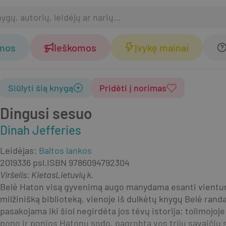
omos
Ieškomos
Įvykę mainai
Siūlyti šią knygą
Pridėti į norimas
Dingusi sesuo
Dinah Jefferies
Leidėjas
:
Baltos lankos
2019
336 psl.
ISBN
9786094792304
Viršelis
:
Kietas
Lietuvių k.
Belė Haton visą gyvenimą augo manydama esanti vienturt
milžinišką biblioteką, vienoje iš dulkėtų knygų Belė rand
pasakojama iki šiol negirdėta jos tėvų istorija: tolimojoj
pono ir ponios Hatonų sodo, pagrobta vos trijų savaičių s