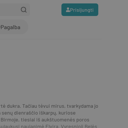
Prisijungti
Pagalba
ė dukra. Tačiau tėvui mirus, tvarkydama jo 
a senų dienraščio iškarpų, kuriose 
e Birmoje, tiesiai iš aukštuomenės poros 
ulaukusi naujagimė Elvira. Vyresnioji Belės 