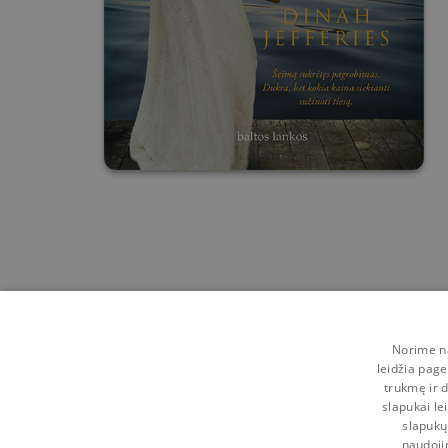
Norime na
leidžia page
trukmę ir d
slapukai le
slapukų
naudoji