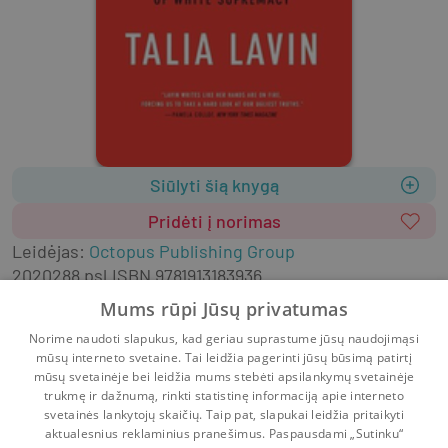
Siūlyti šią knygą
Pridėti į norimas
Leidėjas
:
Octopus Publishing Group
2020
288 psl.
ISBN
9781913183936
Viršelis
:
Kietas
Anglų k.
Mums rūpi Jūsų privatumas
Humanitariniai, socialiniai mokslai
Norime naudoti slapukus, kad geriau suprastume jūsų naudojimąsi
Literatūra užsienio kalbomis
Negrožinė literatūra
mūsų interneto svetaine. Tai leidžia pagerinti jūsų būsimą patirtį
Sociologija ir antropologija
mūsų svetainėje bei leidžia mums stebėti apsilankymų svetainėje
trukmę ir dažnumą, rinkti statistinę informaciją apie interneto
svetainės lankytojų skaičių. Taip pat, slapukai leidžia pritaikyti
aktualesnius reklaminius pranešimus. Paspausdami „Sutinku“