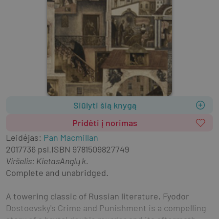
Siūlyti šią knygą
Pridėti į norimas
Leidėjas
:
Pan Macmillan
2017
736 psl.
ISBN
9781509827749
Viršelis
:
Kietas
Anglų k.
Complete and unabridged.
A towering classic of Russian literature, Fyodor 
Dostoevsky's Crime and Punishment is a compelling 