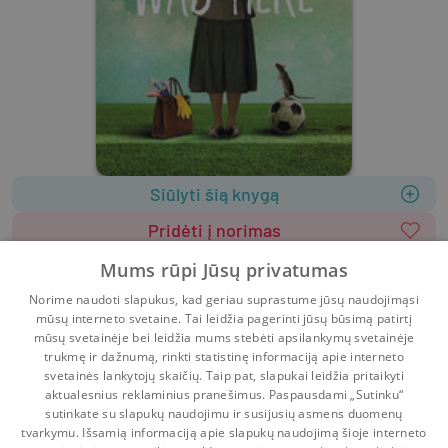
Siūlyti šią knygą
Pridėti į norimas
Leidėjas
:
Hodder & Stoughton
Mums rūpi Jūsų privatumas
2016
320 psl.
ISBN
9781473617230
Norime naudoti slapukus, kad geriau suprastume jūsų naudojimąsi
Viršelis
:
Minkštas
Anglų k.
mūsų interneto svetaine. Tai leidžia pagerinti jūsų būsimą patirtį
Grožinė literatūra
Literatūra užsienio kalbomis
mūsų svetainėje bei leidžia mums stebėti apsilankymų svetainėje
trukmę ir dažnumą, rinkti statistinę informaciją apie interneto
svetainės lankytojų skaičių. Taip pat, slapukai leidžia pritaikyti
aktualesnius reklaminius pranešimus. Paspausdami „Sutinku“
sutinkate su slapukų naudojimu ir susijusių asmens duomenų
Pradinis
Krepšelis
Pokalbiai
Pranešimai
Paskyra
tvarkymu. Išsamią informaciją apie slapukų naudojimą šioje interneto