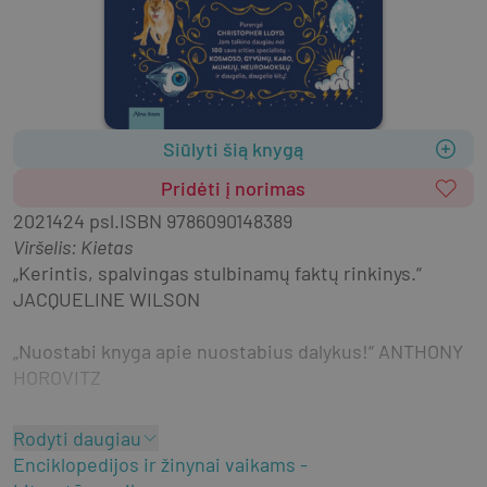
Siūlyti šią knygą
Pridėti į norimas
2021
424 psl.
ISBN
9786090148389
Viršelis
:
Kietas
„Kerintis, spalvingas stulbinamų faktų rinkinys.“ 
JACQUELINE WILSON
„Nuostabi knyga apie nuostabius dalykus!“ ANTHONY 
HOROVITZ
Įdomiausi faktai, naujausi atradimai ir išradimai, 
Rodyti daugiau
pasaulio ir civilizacijos istorija bei ateitis – 
Enciklopedijos ir žinynai vaikams
legendinėje enciklopedijoje „Britannica“ pateikta 