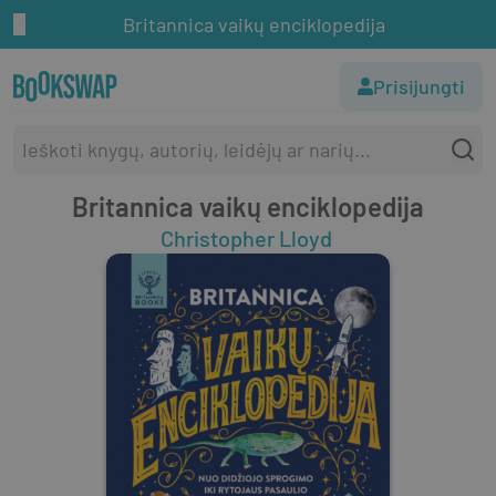
Britannica vaikų enciklopedija
Prisijungti
Britannica vaikų enciklopedija
Christopher Lloyd