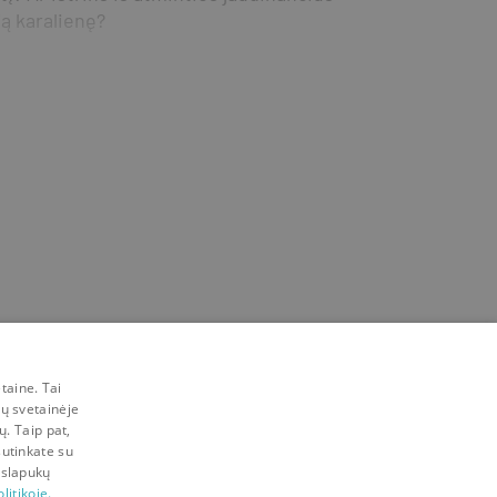
ą karalienę?
taine. Tai
mų svetainėje
ų. Taip pat,
sutinkate su
 slapukų
litikoje.