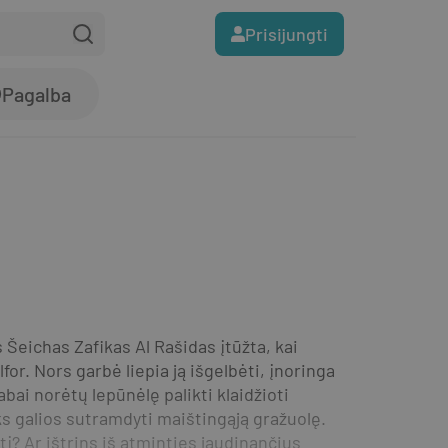
Prisijungti
Pagalba
eichas Zafikas Al Rašidas įtūžta, kai 
r. Nors garbė liepia ją išgelbėti, įnoringa 
bai norėtų lepūnėlę palikti klaidžioti 
ks galios sutramdyti maištingąją gražuolę. 
į? Ar ištrins iš atminties jaudinančius 