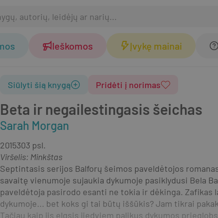
omos
Ieškomos
Įvykę mainai
Siūlyti šią knygą
Pridėti į norimas
Beta ir negailestingasis šeichas
Sarah Morgan
2015
303 psl.
Viršelis
:
Minkštas
Septintasis serijos Balforų šeimos paveldėtojos romanas Š
savaitę vienumoje sujaukia dykumoje pasiklydusi Bela Balfo
paveldėtoja pasirodo esanti ne tokia ir dėkinga. Zafikas la
dykumoje... bet koks gi tai būtų iššūkis? Jam tikrai paka
Tačiau kaip jis elgsis jiedviem palikus dykumos prieglobst