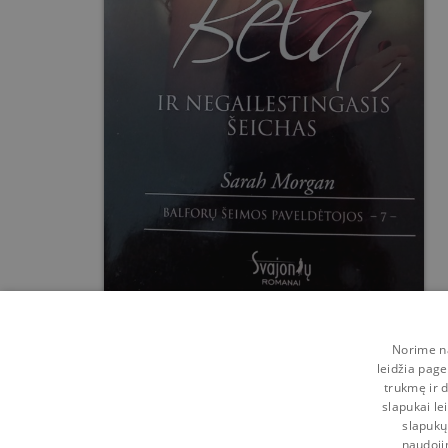
Norime na
leidžia page
trukmę ir d
slapukai le
slapukų
naudoji