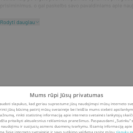
prisiminimus, o gal paskelbs savo pavaldiniams apie nauj
Rodyti daugiau
Mums rūpi Jūsų privatumas
udoti slapukus, kad geriau suprastume jūsų naudojimąsi mūsų interneto sve
rinti jūsų būsimą patirtį mūsų svetainėje bei leidžia mums stebėti apsilanky
ažnumą, rinkti statistinę informaciją apie interneto svetainės lankytojų skaiči
idžia pritaikyti aktualesnius reklaminius pranešimus. Paspausdami „Sutinku“ 
 naudojimu ir susijusių asmens duomenų tvarkymu. Išsamią informaciją apie
mą šioje interneto svetainėje ir savo sutikimo valdymą rasite mūsų
slapukų po