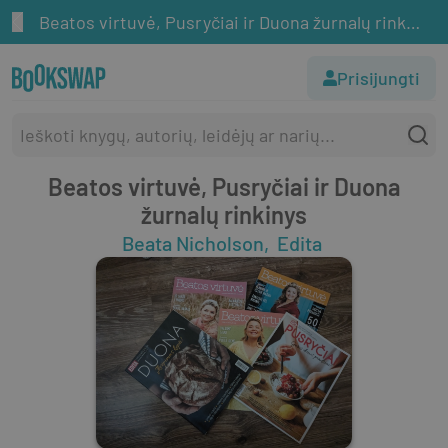
Beatos virtuvė, Pusryčiai ir Duona žurnalų rinkinys
Prisijungti
Beatos virtuvė, Pusryčiai ir Duona
žurnalų rinkinys
Beata Nicholson
Edita