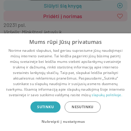
Siūlyti šią knygą
Pridėti į norimas
2023
1 psl.
Viršelis
:
Minkštas
Lietuvių k.
Penki receptų žurnalai. Editos spec. leidinys Duona 
Mums rūpi Jūsų privatumas
(2016/1), Pusryčiai (2016/2). Beatos virtuvė 2020 
Norime naudoti slapukus, kad geriau suprastume jūsų naudojimąsi
ruduo (28), 2021 vasara (32) ir 2021 ruduo (33).
mūsų interneto svetaine. Tai leidžia pagerinti jūsų būsimą patirtį
mūsų svetainėje bei leidžia mums stebėti apsilankymų svetainėje
trukmę ir dažnumą, rinkti statistinę informaciją apie interneto
svetainės lankytojų skaičių. Taip pat, slapukai leidžia pritaikyti
aktualesnius reklaminius pranešimus. Paspausdami „Sutinku“
sutinkate su slapukų naudojimu ir susijusių asmens duomenų
Pradinis
Krepšelis
Pokalbiai
Pranešimai
Paskyra
tvarkymu. Išsamią informaciją apie slapukų naudojimą šioje interneto
svetainėje ir savo sutikimo valdymą rasite mūsų
slapukų politikoje.
Bookswap programėlė
SUTINKU
NESUTINKU
Mainykis knygomis dar patogiau!
Nukreipti į nustatymus
Uždaryti
Atsisiųsti