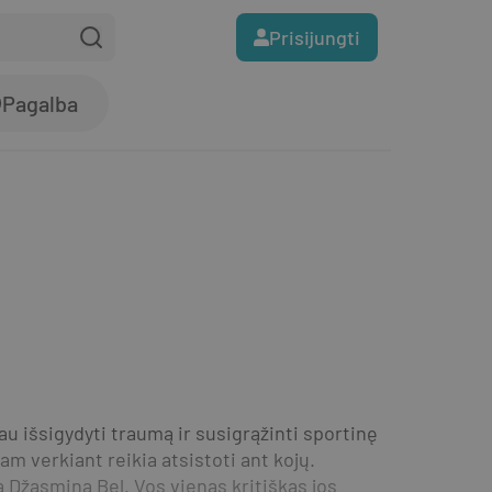
Prisijungti
Pagalba
au išsigydyti traumą ir susigrąžinti sportinę 
m verkiant reikia atsistoti ant kojų. 
Džasmina Bel. Vos vienas kritiškas jos 