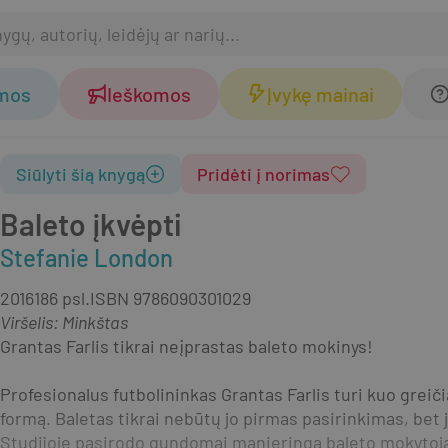
omos
Ieškomos
Įvykę mainai
Siūlyti šią knygą
Pridėti į norimas
Baleto įkvėpti
Stefanie London
2016
186 psl.
ISBN
9786090301029
Viršelis
:
Minkštas
Grantas Farlis tikrai neįprastas baleto mokinys!
Profesionalus futbolininkas Grantas Farlis turi kuo greiči
formą. Baletas tikrai nebūtų jo pirmas pasirinkimas, bet ja
Studijoje pasirodo gundomai manieringa baleto mokytoja 