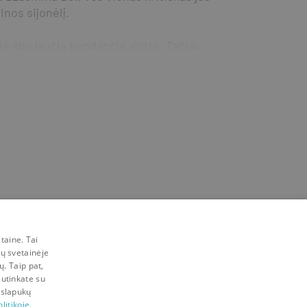
inos sijonėlį.
 abu jaučia bundančią aistrą. Tačiau 
taine. Tai
mų svetainėje
ų. Taip pat,
sutinkate su
 slapukų
litikoje.