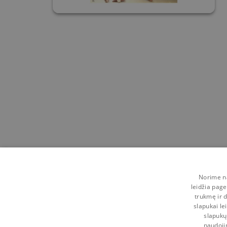
Norime na
leidžia page
trukmę ir d
slapukai le
slapukų
naudoji