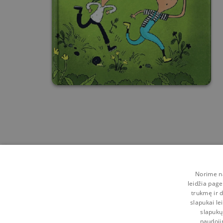
Norime na
leidžia page
trukmę ir d
slapukai le
slapukų
naudoji