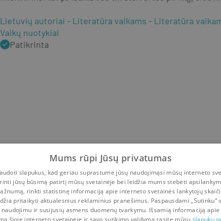
Lietuvių autoriai
Literatūra vaikams
Literatūra vaika
Vaikų nuotykiai
Patikrinta
Mums rūpi Jūsų privatumas
udoti slapukus, kad geriau suprastume jūsų naudojimąsi mūsų interneto sve
rinti jūsų būsimą patirtį mūsų svetainėje bei leidžia mums stebėti apsilanky
ažnumą, rinkti statistinę informaciją apie interneto svetainės lankytojų skaiči
idžia pritaikyti aktualesnius reklaminius pranešimus. Paspausdami „Sutinku“ 
 naudojimu ir susijusių asmens duomenų tvarkymu. Išsamią informaciją apie
mą šioje interneto svetainėje ir savo sutikimo valdymą rasite mūsų
slapukų po