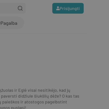
Prisijungti
Pagalba
uolas ir Eglė visai nesitikėjo, kad jų 
aversti didžiule šiukšlių dėže? O kas tas 
ų paieškos ir atostogos pagelbstint 
nygos puslapį!