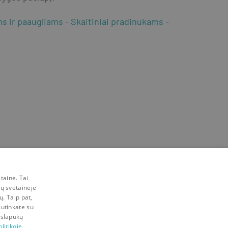
ms ir paaugliams
Skaitiniai pradinukams
taine. Tai
mų svetainėje
ų. Taip pat,
sutinkate su
 slapukų
litikoje.