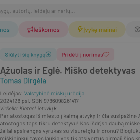
omos
Ieškomos
Įvykę mainai
Siūlyti šią knygą
Pridėti į norimas
Ąžuolas ir Eglė. Miško detektyvas
Tomas Dirgėla
Leidėjas
:
Valstybinė miškų urėdija
2024
128 psl.
ISBN
9786098261417
Viršelis
:
Kietas
Lietuvių k.
Per atostogas iš miesto į kaimą atvykę ir čia susipažinę Ąž
atostogos taps tikru detektyvu! Kas išdrįso daubą miške p
žaliai apsirengęs vyrukas su visureigiu ir dronu? Blogiuk
miškininkui tavęs laukia vos tik atsivertus pirmąjį šios k