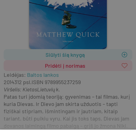
Siūlyti šią knygą
Pridėti į norimas
Leidėjas
:
Baltos lankos
2014
312 psl.
ISBN
9789955237259
Viršelis
:
Kietas
Lietuvių k.
Patas turi įdomią teoriją: gyvenimas – tai filmas, kurį 
kuria Dievas. Ir Dievo jam skirta užduotis – tapti 
fiziškai stipriam, išmintingam ir jautriam, kitaip 
tariant, būti puikiu vyru. Kai jis toks taps, Dievas jam 
dovanos laimingą filmo pabaigą – grįš jo žmona Niki. 
Bėda ta, kad Patas daug laiko praleido psichiatrijos 