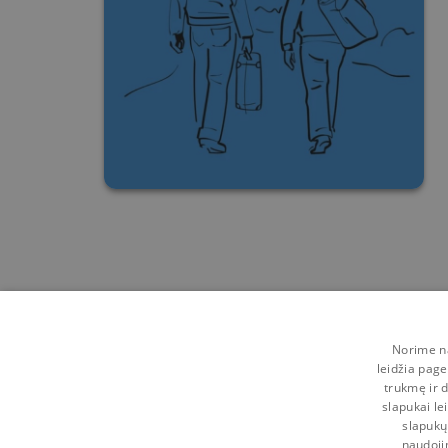
Norime na
leidžia page
trukmę ir d
slapukai le
slapukų
naudoji