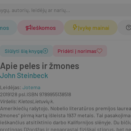
omos
Ieškomos
Įvykę mainai
Siūlyti šią knygą
Pridėti į norimas
Apie peles ir žmones
John Steinbeck
Leidėjas
:
Jotema
2019
128 psl.
ISBN
9789955138518
Viršelis
:
Kietas
Lietuvių k.
Amerikiečių rašytojo, Nobelio literatūros premijos laure
žmones“ pirmą kartą išleista 1937 metais. Tai pasakojimas
ieškančius atsitiktinio darbo Kalifornijos slėnyje. Du bič
protingas Džordžas ir nepaprastai fiziškai stiprus, bet n