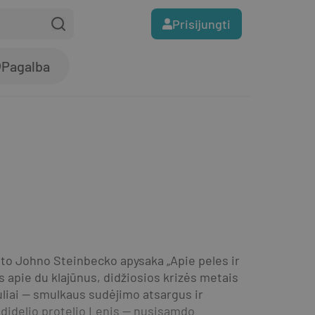
Prisijungti
Pagalba
ato Johno Steinbecko apysaka „Apie peles ir 
 apie du klajūnus, didžiosios krizės metais 
iuliai — smulkaus sudėjimo atsargus ir 
edidelio protelio Lenis — nusisamdo 