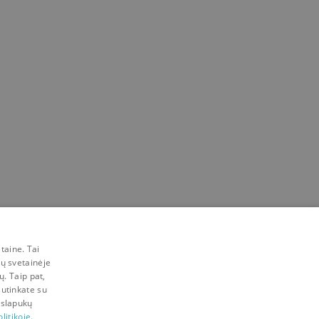
taine. Tai
mų svetainėje
ų. Taip pat,
sutinkate su
 slapukų
litikoje.