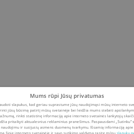
Mums rūpi Jūsų privatumas
udoti slapukus, kad geriau suprastume jūsų naudojimąsi mūsų interneto sve
rinti jūsų būsimą patirtį mūsų svetainėje bei leidžia mums stebėti apsilanky
ažnumą, rinkti statistinę informaciją apie interneto svetainės lankytojų skaiči
idžia pritaikyti aktualesnius reklaminius pranešimus. Paspausdami „Sutinku“ 
 naudojimu ir susijusių asmens duomenų tvarkymu. Išsamią informaciją apie
mą šioje interneto svetainėje ir savo sutikimo valdymą rasite mūsų
slapukų po