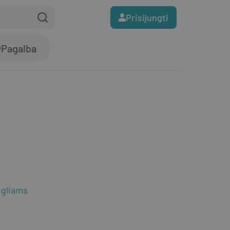
Prisijungti
Pagalba
ugliams