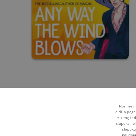
Norime na
leidžia page
trukmę ir d
slapukai le
slapukų
naudoji