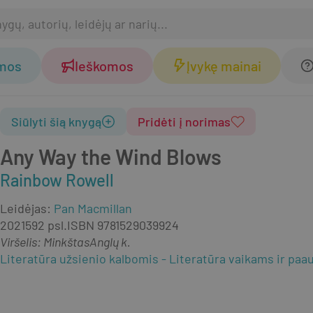
omos
Ieškomos
Įvykę mainai
Siūlyti šią knygą
Pridėti į norimas
Any Way the Wind Blows
Rainbow Rowell
Leidėjas
:
Pan Macmillan
2021
592 psl.
ISBN
9781529039924
Viršelis
:
Minkštas
Anglų k.
Literatūra užsienio kalbomis
Literatūra vaikams ir paa