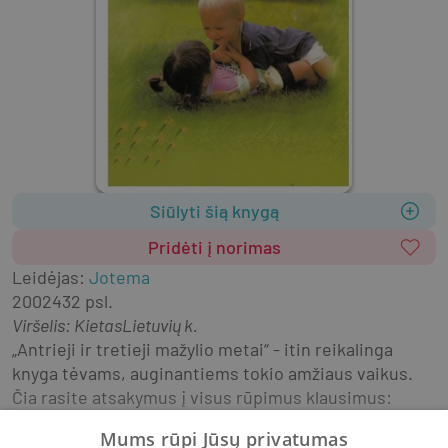
Siūlyti šią knygą
Pridėti į norimas
Leidėjas
:
Jotema
2002
432 psl.
Viršelis
:
Kietas
Lietuvių k.
„Antrieji ir tretieji mažylio metai“ - itin reikalinga 
knyga tėvams, auginantiems tokio amžiaus vaikus. 
Čia rasite atsakymus į visus rūpimus klausimus:
Mums rūpi Jūsų privatumas
kaip maitinti mažylį, kad jis būtų stiprus ir sveikas;