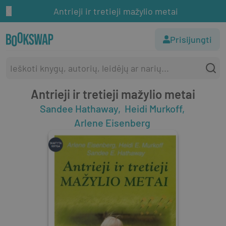
Antrieji ir tretieji mažylio metai
Prisijungti
Antrieji ir tretieji mažylio metai
Sandee Hathaway
Heidi Murkoff
Arlene Eisenberg