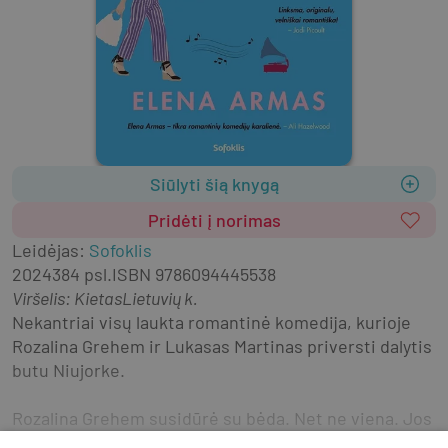
Siūlyti šią knygą
Pridėti į norimas
Leidėjas
:
Sofoklis
2024
384 psl.
ISBN
9786094445538
Viršelis
:
Kietas
Lietuvių k.
Nekantriai visų laukta romantinė komedija, kurioje 
Rozalina Grehem ir Lukasas Martinas priversti dalytis 
butu Niujorke.
Rozalina Grehem susidūrė su bėda. Net ne viena. Jos 
šeima to dar nežino, bet mergina metė gerai 