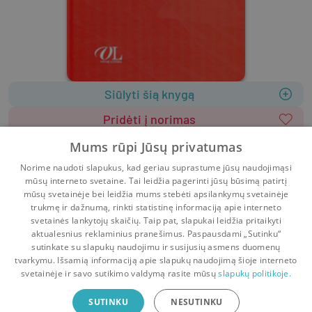
Siūlyti šią knygą
Pridėti į norimas
Leidėjas
:
Vitae Litera
Mums rūpi Jūsų privatumas
2019
366 psl.
ISBN
9786094544224
Norime naudoti slapukus, kad geriau suprastume jūsų naudojimąsi
Viršelis
:
Kietas
Lietuvių k.
mūsų interneto svetaine. Tai leidžia pagerinti jūsų būsimą patirtį
Gamtos mokslai
Medicina
Negrožinė literatūra
mūsų svetainėje bei leidžia mums stebėti apsilankymų svetainėje
trukmę ir dažnumą, rinkti statistinę informaciją apie interneto
svetainės lankytojų skaičių. Taip pat, slapukai leidžia pritaikyti
aktualesnius reklaminius pranešimus. Paspausdami „Sutinku“
sutinkate su slapukų naudojimu ir susijusių asmens duomenų
Pradinis
Krepšelis
Pokalbiai
Pranešimai
Paskyra
tvarkymu. Išsamią informaciją apie slapukų naudojimą šioje interneto
svetainėje ir savo sutikimo valdymą rasite mūsų
slapukų politikoje.
Bookswap programėlė
SUTINKU
NESUTINKU
Mainykis knygomis dar patogiau!