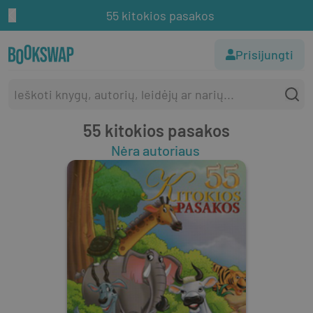
55 kitokios pasakos
Prisijungti
55 kitokios pasakos
Nėra autoriaus