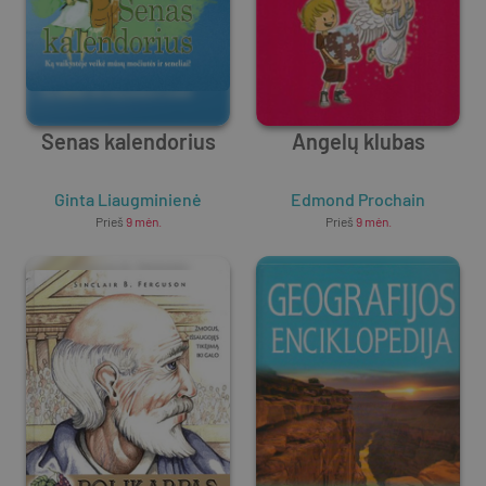
Senas kalendorius
Angelų klubas
Ginta Liaugminienė
Edmond Prochain
Prieš
9 mėn.
Prieš
9 mėn.