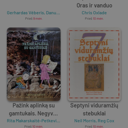
Oras ir vanduo
Gerhardas Vėberis
,
Danuta Vėber
Chris Oxlade
Prieš
9 mėn.
Prieš
10 mėn.
Pažink aplinką su
Septyni viduramžių
gamtukais. Negyvoji
stebuklai
gamta
Rita Makarskaitė-Petkevičienė
Neil Morris
,
Reg Cox
Prieš
10 mėn.
Prieš
10 mėn.