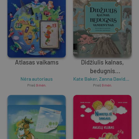
Atlasas vaikams
Didžiulis kalnas,
bedugnis
Nėra autoriaus
Kate Baker
vandenynas
,
Zanna Davidson
Prieš
9 mėn.
Prieš
9 mėn.