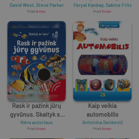
David West
,
Steve Parker
Feryal Kanbay
vaikai nori žinoti
,
Sabine Fritz
Prieš
8 mėn.
Prieš
8 mėn.
Rask ir pažink jūrų
Kaip veikia
gyvūnus. Skaityk su
automobilis
Nėra autoriaus
lupa
Antonina Senkevič
Prieš
8 mėn.
Prieš
9 mėn.