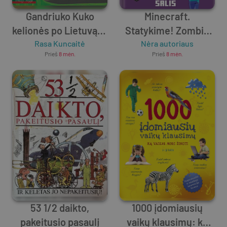
Gandriuko Kuko
Minecraft.
kelionės po Lietuvą. 3
Statykime! Zombių
Rasa Kuncaitė
knyga
Nėra autoriaus
šalis
Prieš
8 mėn.
Prieš
8 mėn.
53 1/2 daikto,
1000 įdomiausių
pakeitusio pasaulį
vaikų klausimų: ką