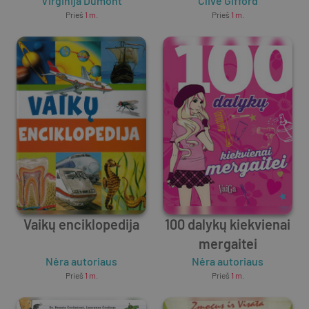
Virginija Dumont
Clive Gifford
Prieš
1 m.
Prieš
1 m.
Vaikų enciklopedija
100 dalykų kiekvienai
mergaitei
Nėra autoriaus
Nėra autoriaus
Prieš
1 m.
Prieš
1 m.