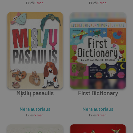
Prieš
6 mėn.
Prieš
6 mėn.
Mįslių pasaulis
First Dictionary
Nėra autoriaus
Nėra autoriaus
Prieš
7 mėn.
Prieš
7 mėn.