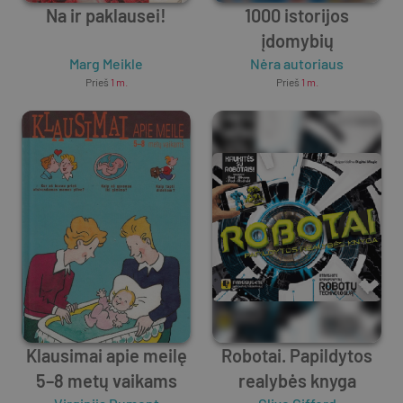
Na ir paklausei!
1000 istorijos
įdomybių
Marg Meikle
Nėra autoriaus
Prieš
1 m.
Prieš
1 m.
Klausimai apie meilę
Robotai. Papildytos
5–8 metų vaikams
realybės knyga