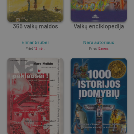
365 vaikų maldos
Vaikų enciklopedija
Elmar Gruber
Nėra autoriaus
Prieš
12 mėn.
Prieš
12 mėn.