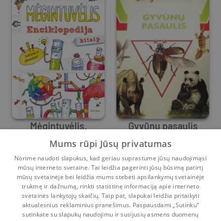
Mėgintuvėlis.
Gyvūnų pasaulis
Enciklopedija kitaip
Mums rūpi Jūsų privatumas
Renata Česūnienė
,
Laurynas Česūnas
Steve Pollock
Norime naudoti slapukus, kad geriau suprastume jūsų naudojimąsi
Prieš
1 m.
Prieš
1 m.
mūsų interneto svetaine. Tai leidžia pagerinti jūsų būsimą patirtį
mūsų svetainėje bei leidžia mums stebėti apsilankymų svetainėje
1
2
3
4
trukmę ir dažnumą, rinkti statistinę informaciją apie interneto
svetainės lankytojų skaičių. Taip pat, slapukai leidžia pritaikyti
aktualesnius reklaminius pranešimus. Paspausdami „Sutinku“
sutinkate su slapukų naudojimu ir susijusių asmens duomenų
Pradinis
Krepšelis
Pokalbiai
Pranešimai
Paskyra