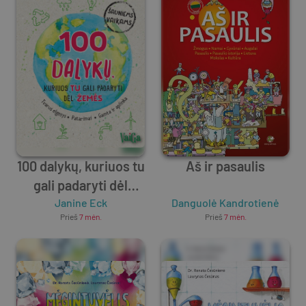
100 dalykų, kuriuos tu
Aš ir pasaulis
gali padaryti dėl
Janine Eck
Žemės
Danguolė Kandrotienė
Prieš
7 mėn.
Prieš
7 mėn.