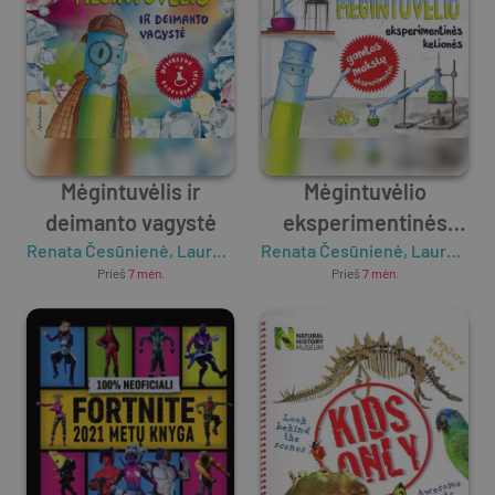
Mėgintuvėlis ir
Mėgintuvėlio
deimanto vagystė
eksperimentinės
Renata Česūnienė
,
Laurynas Česūnas
Renata Česūnienė
kelionės
,
Laurynas Česūnas
Prieš
7 mėn.
Prieš
7 mėn.