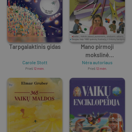
Tarpgalaktinis gidas
Mano pirmoji
mokslinė
Carole Stott
enciklopedija
Nėra autoriaus
Prieš
12 mėn.
Prieš
12 mėn.