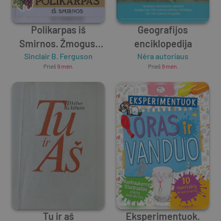
Polikarpas iš
Geografijos
Smirnos. Žmogus,
enciklopedija
išsaugojęs tikėjimą
Sinclair B. Ferguson
Nėra autoriaus
Prieš
9 mėn.
Prieš
9 mėn.
iki galo
Tu ir aš
Eksperimentuok.