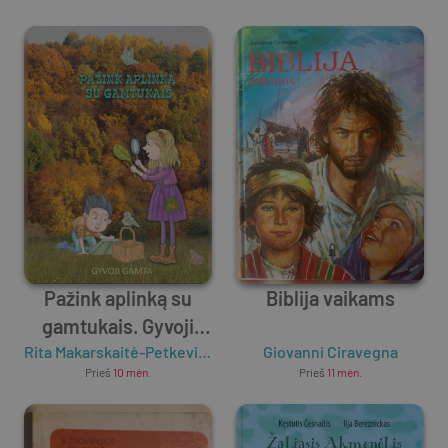
Pažink aplinką su
Biblija vaikams
gamtukais. Gyvoji
gamta
Rita Makarskaitė-Petkevičienė
Giovanni Ciravegna
Prieš
10 mėn.
Prieš
11 mėn.