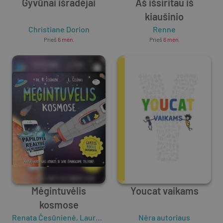
Gyvūnai išradėjai
Aš išsiritau iš
kiaušinio
Christiane Dorion
Renne
Prieš
6 mėn.
Prieš
6 mėn.
Mėgintuvėlis
Youcat vaikams
kosmose
Renata Česūnienė
,
Laurynas Česūnas
Nėra autoriaus