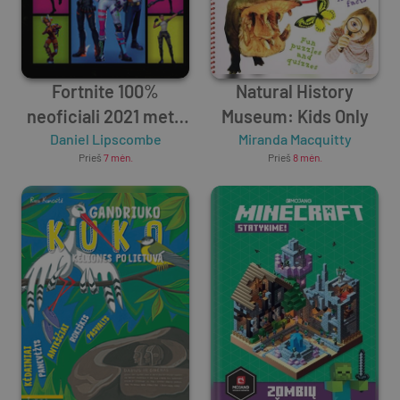
Fortnite 100%
Natural History
neoficiali 2021 metų
Museum: Kids Only
Daniel Lipscombe
knyga
Miranda Macquitty
Prieš
7 mėn.
Prieš
8 mėn.