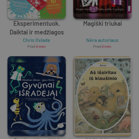
Eksperimentuok.
Magiški triukai
Daiktai ir medžiagos
Chris Oxlade
Nėra autoriaus
Prieš
6 mėn.
Prieš
6 mėn.