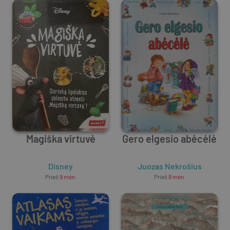
Magiška virtuvė
Gero elgesio abėcėlė
Disney
Juozas Nekrošius
Prieš
9 mėn.
Prieš
9 mėn.