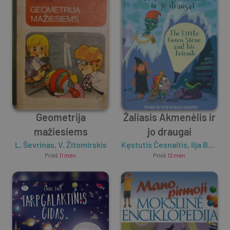
Geometrija
Žaliasis Akmenėlis ir
mažiesiems
jo draugai
L. Ševrinas
,
V. Žitomirskis
Kęstutis Česnaitis
,
Ilja Bereznickas
Prieš
11 mėn.
Prieš
12 mėn.