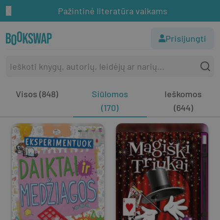
Pažintinė literatūra vaikams
Prisijungti
Visos (848)
Siūlomos
Ieškomos
(170)
(644)