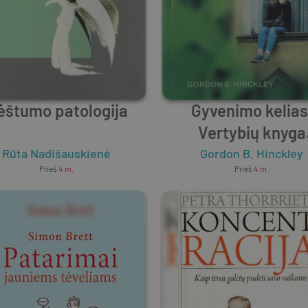
ėštumo patologija
Gyvenimo kelias
Vertybių knyga
paaugliams ir jų tė
Rūta Nadišauskienė
Gordon B. Hinckley
Prieš
4 m.
Prieš
4 m.