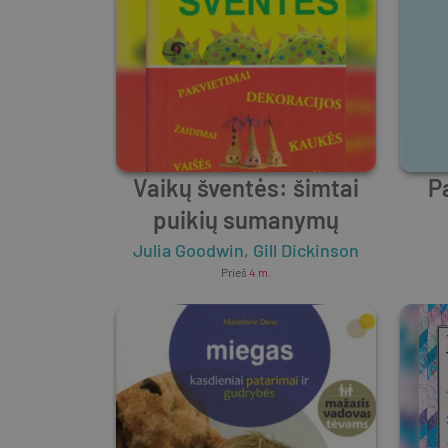
Vaikų šventės: šimtai
P
puikių sumanymų
Julia Goodwin
,
Gill Dickinson
Prieš
4 m.