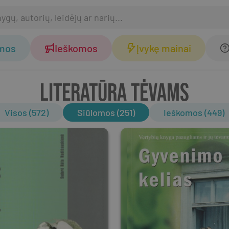
omos
Ieškomos
Įvykę mainai
LITERATŪRA TĖVAMS
Visos (572)
Siūlomos (251)
Ieškomos (449)