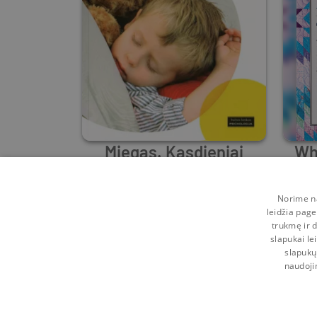
Miegas. Kasdieniai
Wh
patarimai ir gudrybės
Madeleine Deny
Norime na
leidžia page
Prieš
4 m.
trukmę ir d
slapukai le
slapukų
naudoji
Kontaktai
Naudojimosi taisyklės
Programėl
Pagalba
Privatumo politika