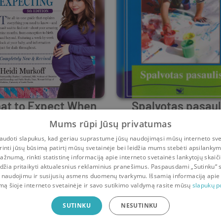
at to Expect When
Spalvotas pasaul
You're Expecting
Mums rūpi Jūsų privatumas
Heidi Murkoff
Liudmila Marder
udoti slapukus, kad geriau suprastume jūsų naudojimąsi mūsų interneto sve
rinti jūsų būsimą patirtį mūsų svetainėje bei leidžia mums stebėti apsilanky
Prieš
4 m.
Prieš
5 m.
ažnumą, rinkti statistinę informaciją apie interneto svetainės lankytojų skaiči
idžia pritaikyti aktualesnius reklaminius pranešimus. Paspausdami „Sutinku“ 
1
2
3
4
5
6
 naudojimu ir susijusių asmens duomenų tvarkymu. Išsamią informaciją apie
mą šioje interneto svetainėje ir savo sutikimo valdymą rasite mūsų
slapukų po
ė
SUTINKU
NESUTINKU