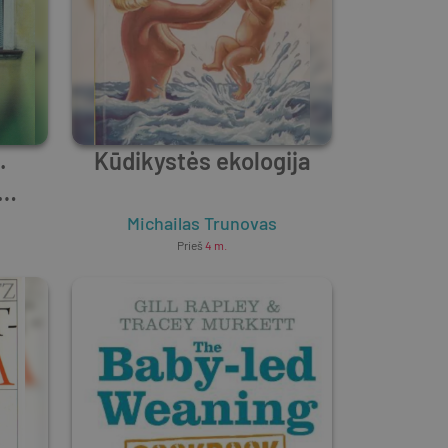
.
Kūdikystės ekologija
vams
Michailas Trunovas
Prieš
4 m.