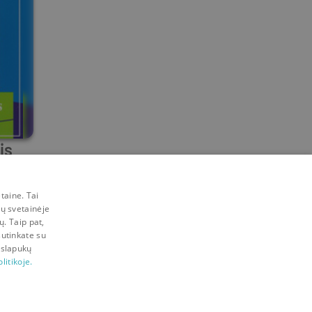
is
taine. Tai
mų svetainėje
ų. Taip pat,
sutinkate su
 slapukų
litikoje.