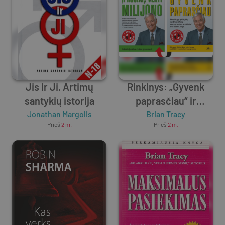
Jis ir Ji. Artimų
Rinkinys: „Gyvenk
santykių istorija
paprasčiau“ ir
Jonathan Margolis
„Įpročiai, verti
Brian Tracy
Prieš
2 m.
Prieš
2 m.
milijono“