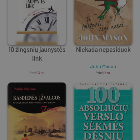
10 žingsnių jaunystės
Niekada nepasiduok
link
Unknown Author
John Mason
Prieš
3 m.
Prieš
3 m.