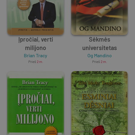
Įpročiai, verti
Sėkmės
milijono
universitetas
Brian Tracy
Og Mandino
Prieš
2 m.
Prieš
2 m.