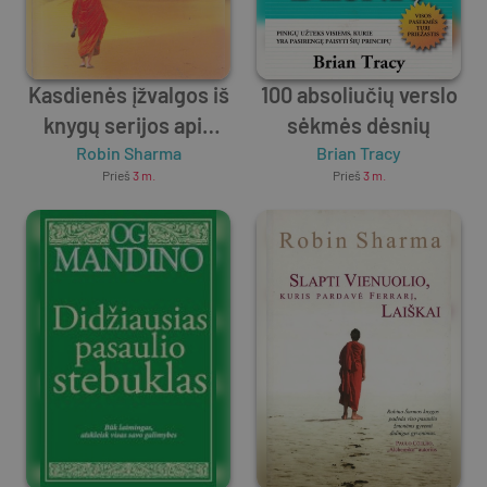
Kasdienės įžvalgos iš
100 absoliučių verslo
knygų serijos apie
sėkmės dėsnių
vienuolį, kuris
Robin Sharma
Brian Tracy
Prieš
3 m.
Prieš
3 m.
pardavė „Ferrarį“