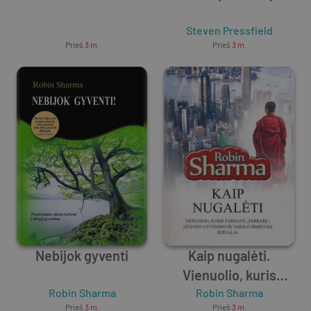
Unknown Author
Steven Pressfield
Prieš
3 m.
Prieš
3 m.
Nebijok gyventi
Kaip nugalėti.
Vienuolio, kuris
Robin Sharma
pardavė „Ferrarį“
Robin Sharma
Prieš
3 m.
Prieš
3 m.