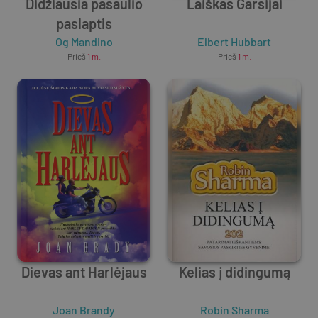
Didžiausia pasaulio
Laiškas Garsijai
paslaptis
Og Mandino
Elbert Hubbart
Prieš
1 m.
Prieš
1 m.
Dievas ant Harlėjaus
Kelias į didingumą
Joan Brandy
Robin Sharma