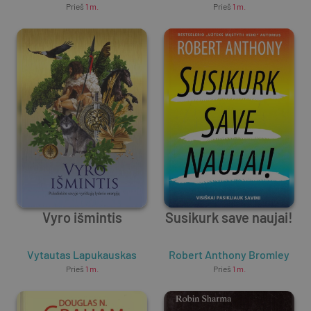
Prieš
1 m.
Prieš
1 m.
Vyro išmintis
Susikurk save naujai!
Vytautas Lapukauskas
Robert Anthony Bromley
Prieš
1 m.
Prieš
1 m.