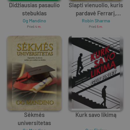
Didžiausias pasaulio
Slapti vienuolio, kuris
stebuklas
pardavė Ferrarį,
Og Mandino
Robin Sharma
laiškai
Prieš
4 m.
Prieš
5 m.
Sėkmės
Kurk savo likimą
universitetas