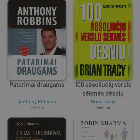
Patarimai draugams
100 absoliučių verslo
sėkmės dėsnių
Anthony Robbins
Brian Tracy
Prieš
2 m.
Prieš
2 m.