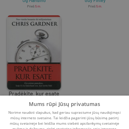
Og Mandino
Guy Finley
Prieš
5 m.
Prieš
5 m.
Pradėkite, kur esate
Mums rūpi Jūsų privatumas
Chris Gardner
Norime naudoti slapukus, kad geriau suprastume jūsų naudojimąsi
Prieš
5 m.
mūsų interneto svetaine. Tai leidžia pagerinti jūsų būsimą patirtį
mūsų svetainėje bei leidžia mums stebėti apsilankymų svetainėje
1
2
trukmę ir dažnumą, rinkti statistinę informaciją apie interneto