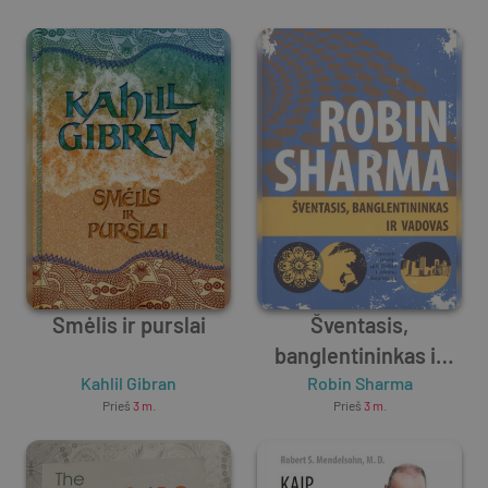
aštuoni gyvenimo ir
verslo išminties
ritualai
Smėlis ir purslai
Šventasis,
banglentininkas ir
Kahlil Gibran
Robin Sharma
vadovas
Prieš
3 m.
Prieš
3 m.