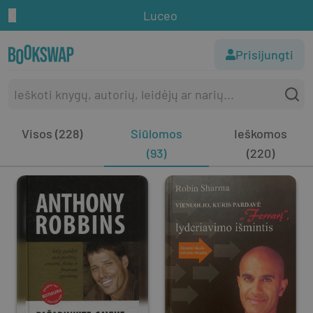
Luceo
Prisijungti
Visos (228)
Siūlomos
Ieškomos
(93)
(220)