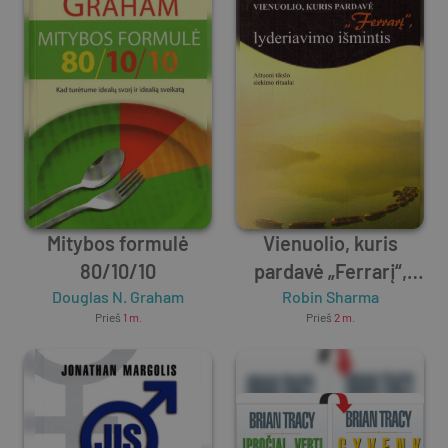
Mitybos formulė
Vienuolio, kuris
80/10/10
pardavė „Ferrarį“,
Douglas N. Graham
lyderiavimo išmintis
Robin Sharma
Prieš
1 m.
Prieš
2 m.