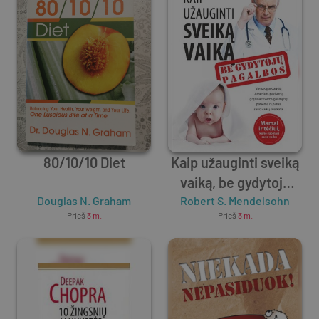
80/10/10 Diet
Kaip užauginti sveiką
vaiką, be gydytojų
Douglas N. Graham
Robert S. Mendelsohn
pagalbos
Prieš
3 m.
Prieš
3 m.