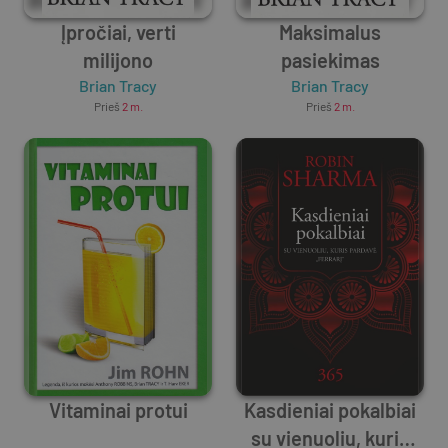
Įpročiai, verti
Maksimalus
milijono
pasiekimas
Brian Tracy
Brian Tracy
Prieš
2 m.
Prieš
2 m.
Vitaminai protui
Kasdieniai pokalbiai
su vienuoliu, kuris