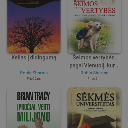
Kelias į didingumą
Šeimos vertybės,
pagal Vienuolį, kuris
Robin Sharma
pardavė „Ferrarį“
Robin Sharma
Prieš
2 m.
Prieš
2 m.