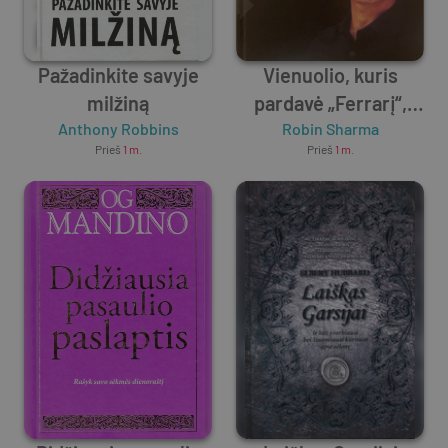
Pažadinkite savyje
Vienuolio, kuris
milžiną
pardavė „Ferrarį“,
Anthony Robbins
lyderiavimo išmintis
Robin Sharma
Prieš
1 m.
Prieš
1 m.