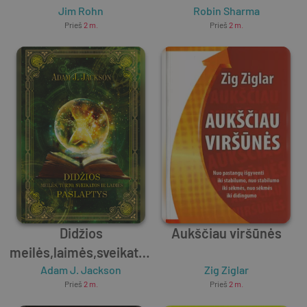
Jim Rohn
pardavė „Ferrarį“ 365
Robin Sharma
Prieš
2 m.
Prieš
2 m.
Didžios
Aukščiau viršūnės
meilės,laimės,sveikatos
ir turto paslaptys
Adam J. Jackson
Zig Ziglar
Prieš
2 m.
Prieš
2 m.