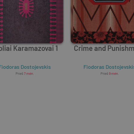
oliai Karamazovai 1
Crime and Punish
Fiodoras Dostojevskis
Fiodoras Dostojevski
Prieš
7 mėn.
Prieš
9 mėn.