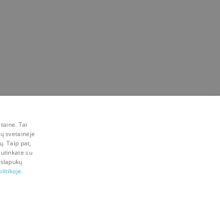
taine. Tai
mų svetainėje
ų. Taip pat,
sutinkate su
 slapukų
litikoje.