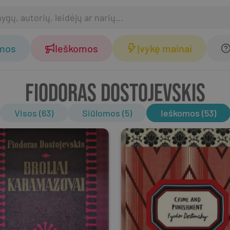
omos
Ieškomos
Įvykę mainai
FIODORAS DOSTOJEVSKIS
Visos (63)
Siūlomos (5)
Ieškomos (53)