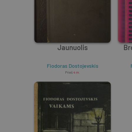
Jaunuolis
Br
Fiodoras Dostojevskis
Prieš
4 m.