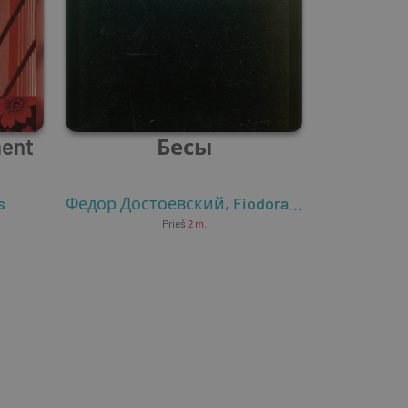
ment
Бесы
s
Федор Достоевский
,
Fiodoras Dostojevskis
Prieš
2 m.