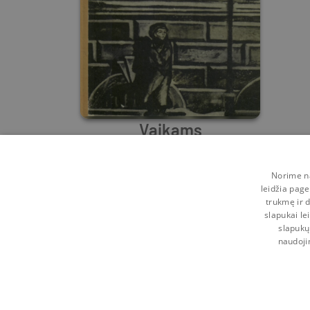
Vaikams
Fiodoras Dostojevskis
Norime na
leidžia page
Prieš
3 m.
trukmę ir d
slapukai le
slapukų
naudoji
Kontaktai
Naudojimosi taisyklės
Programėl
Pagalba
Privatumo politika