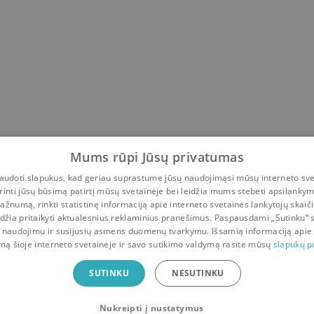
Mums rūpi Jūsų privatumas
udoti slapukus, kad geriau suprastume jūsų naudojimąsi mūsų interneto sve
rinti jūsų būsimą patirtį mūsų svetainėje bei leidžia mums stebėti apsilanky
ažnumą, rinkti statistinę informaciją apie interneto svetainės lankytojų skaiči
idžia pritaikyti aktualesnius reklaminius pranešimus. Paspausdami „Sutinku“ 
1
2
 naudojimu ir susijusių asmens duomenų tvarkymu. Išsamią informaciją apie
mą šioje interneto svetainėje ir savo sutikimo valdymą rasite mūsų
slapukų po
ė
SUTINKU
NESUTINKU
Nukreipti į nustatymus